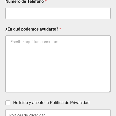
Número de Teléfono
*
¿En qué podemos ayudarte?
*
P
He leido y acepto la Política de Privacidad
o
l
Políticas de Privacidad