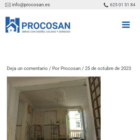
Ir
info@procosan.es
625 01 51 84
al
contenido
Deja un comentario
/ Por
Procosan
/
25 de octubre de 2023