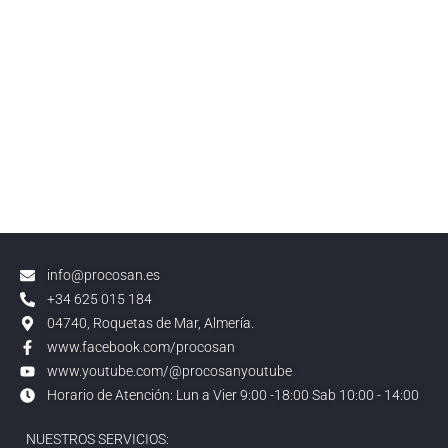
info@procosan.es
+34 625 015 184
04740, Roquetas de Mar, Almería.
www.facebook.com/procosan
www.youtube.com/@procosanyoutube
Horario de Atención: Lun a Vier 9:00 -18:00 Sab 10:00 - 14:00
NUESTROS SERVICIOS: