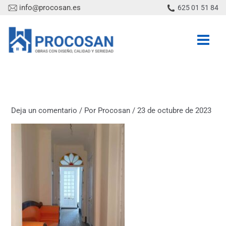
Ir
info@procosan.es
625 01 51 84
al
contenido
Deja un comentario
/ Por
Procosan
/
23 de octubre de 2023