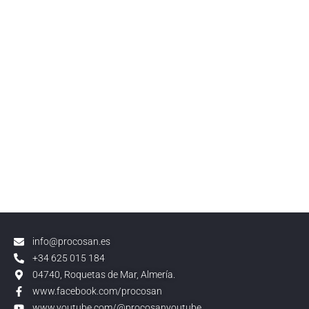
info@procosan.es
+34 625 015 184
04740, Roquetas de Mar, Almería.
www.facebook.com/procosan
www.youtube.com/@procosanyoutube