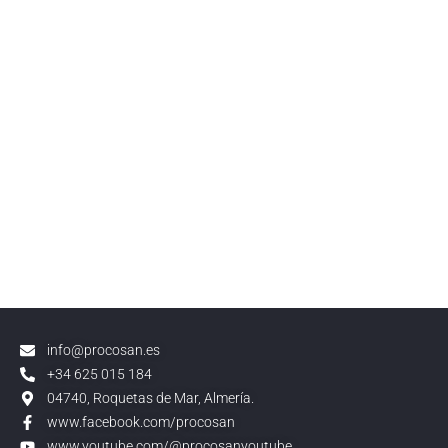
info@procosan.es
+34 625 015 184
04740, Roquetas de Mar, Almería.
www.facebook.com/procosan
www.youtube.com/@procosanyoutube