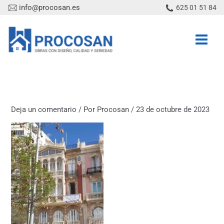
Ir
info@procosan.es
625 01 51 84
al
contenido
Deja un comentario
/ Por
Procosan
/
23 de octubre de 2023