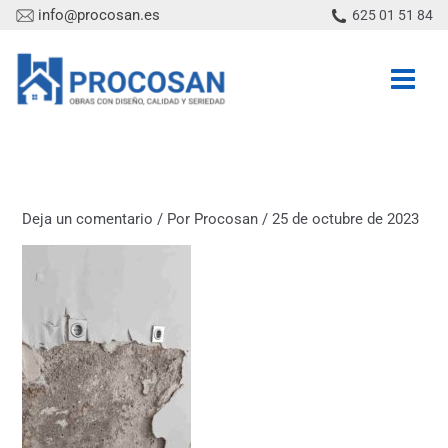
Ir
info@procosan.es
625 01 51 84
al
contenido
Deja un comentario
/ Por
Procosan
/
25 de octubre de 2023