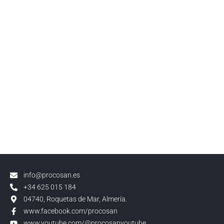
info@procosan.es
+34 625 015 184
04740, Roquetas de Mar, Almería.
www.facebook.com/procosan
www.youtube.com/@procosanyoutube