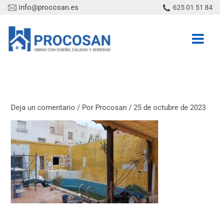
Ir
info@procosan.es
625 01 51 84
al
contenido
Deja un comentario
/ Por
Procosan
/
25 de octubre de 2023