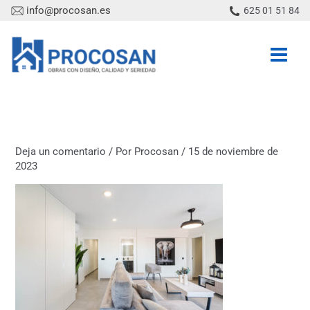
Ir
info@procosan.es
625 01 51 84
al
contenido
Deja un comentario
/ Por
Procosan
/
15 de noviembre de
2023