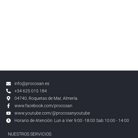
info@procosan.es
+34 625 015 184
04740, Roquetas de Mar, Almería.
www.facebook.com/procosan
www.youtube.com/@procosanyoutube
Horario de Atención: Lun a Vier 9:00 -18:00 Sab 10:00 - 14:00
NUESTROS SERVICIOS: