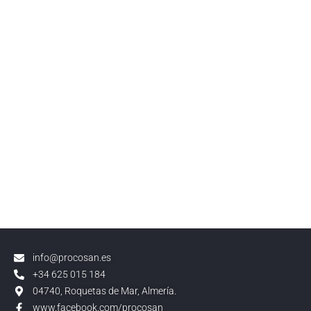
info@procosan.es
+34 625 015 184
04740, Roquetas de Mar, Almería.
www.facebook.com/procosan