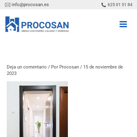
Ir
info@procosan.es
625 01 51 84
al
contenido
Deja un comentario
/ Por
Procosan
/
15 de noviembre de
2023