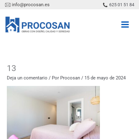
Ir
info@procosan.es
625 01 51 84
al
contenido
13
Deja un comentario
/ Por
Procosan
/
15 de mayo de 2024