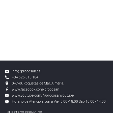
info@procosan.es
+34 625 015 184
04740, Roquetas de Mar, Almería.
www.facebook.com/procosan
www.youtube.com/@procosanyoutube
Horario de Atención: Lun a Vier 9:00 -18:00 Sab 10:00 - 14:00
NUESTROS SERVICIOS: