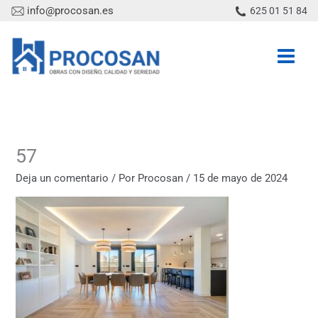
Ir
info@procosan.es
625 01 51 84
al
contenido
57
Deja un comentario
/ Por
Procosan
/
15 de mayo de 2024