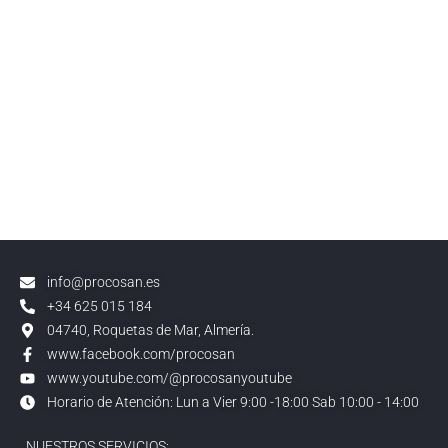
info@procosan.es
+34 625 015 184
04740, Roquetas de Mar, Almería.
www.facebook.com/procosan
www.youtube.com/@procosanyoutube
Horario de Atención: Lun a Vier 9:00 -18:00 Sab 10:00 - 14:00
NUESTROS SERVICIOS: