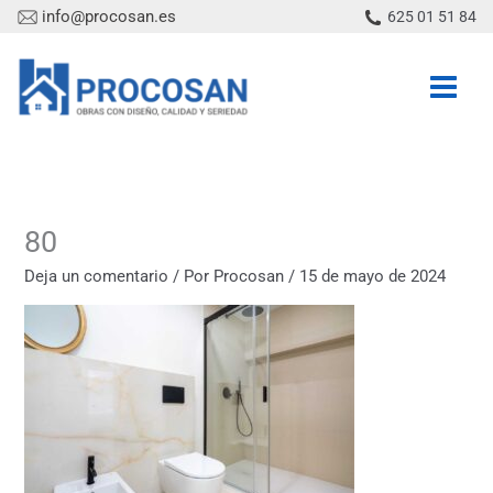
Ir
info@procosan.es
625 01 51 84
al
contenido
80
Deja un comentario
/ Por
Procosan
/
15 de mayo de 2024