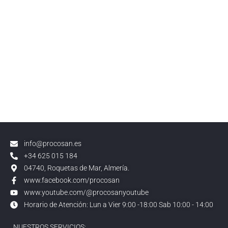
info@procosan.es
+34 625 015 184
04740, Roquetas de Mar, Almería.
www.facebook.com/procosan
www.youtube.com/@procosanyoutube
Horario de Atención: Lun a Vier 9:00 -18:00 Sab 10:00 - 14:00
NUESTROS SERVICIOS: