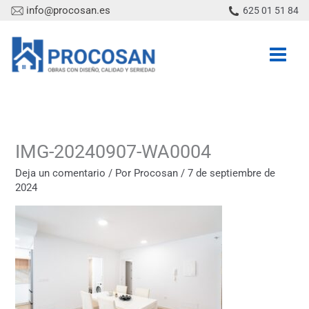
Ir
info@procosan.es
625 01 51 84
al
contenido
IMG-20240907-WA0004
Deja un comentario
/ Por
Procosan
/
7 de septiembre de
2024