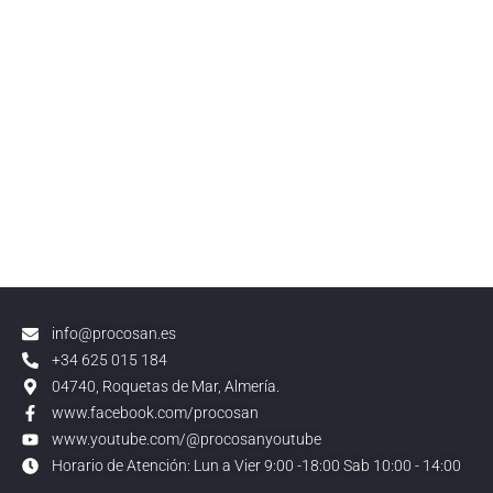
info@procosan.es
+34 625 015 184
04740, Roquetas de Mar, Almería.
www.facebook.com/procosan
www.youtube.com/@procosanyoutube
Horario de Atención: Lun a Vier 9:00 -18:00 Sab 10:00 - 14:00