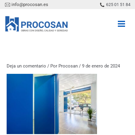
Ir
info@procosan.es
625 01 51 84
al
contenido
Deja un comentario
/ Por
Procosan
/
9 de enero de 2024