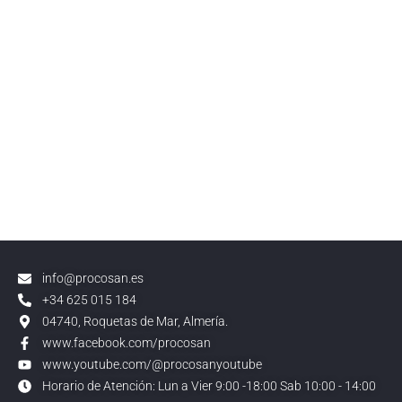
info@procosan.es
+34 625 015 184
04740, Roquetas de Mar, Almería.
www.facebook.com/procosan
www.youtube.com/@procosanyoutube
Horario de Atención: Lun a Vier 9:00 -18:00 Sab 10:00 - 14:00