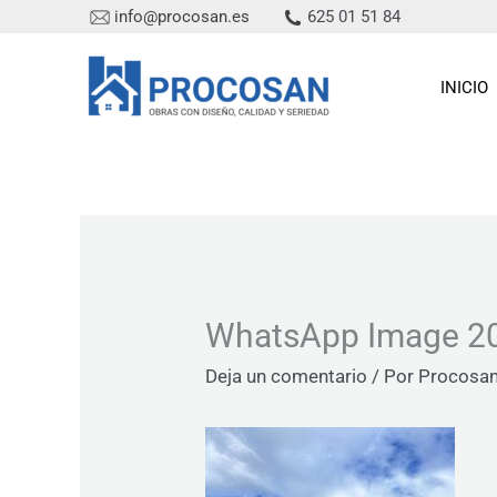
Ir
625 01 51 84
info@procosan.es
al
contenido
INICIO
WhatsApp Image 20
Deja un comentario
/ Por
Procosa